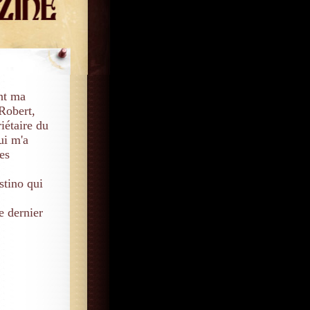
nt ma
Robert,
iétaire du
ui m'a
es
stino qui
le dernier