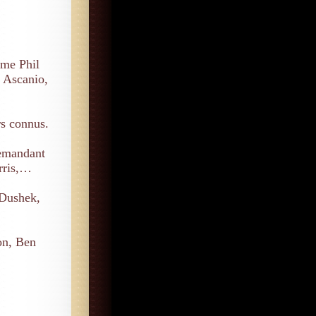
me Phil
e Ascanio,
s connus.
emandant
arris,…
 Dushek,
on, Ben