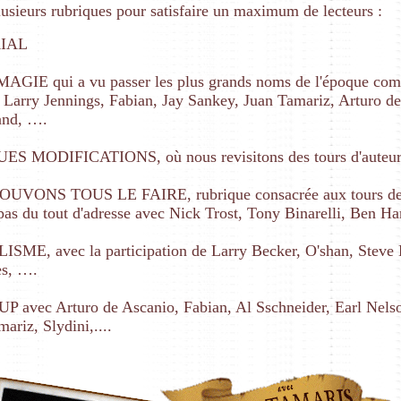
plusieurs rubriques pour satisfaire un maximum de lecteurs :
RIAL
GIE qui a vu passer les plus grands noms de l'époque com
 Larry Jennings, Fabian, Jay Sankey, Juan Tamariz, Arturo d
and, ….
S MODIFICATIONS, où nous revisitons des tours d'auteur
OUVONS TOUS LE FAIRE, rubrique consacrée aux tours d
as du tout d'adresse avec Nick Trost, Tony Binarelli, Ben H
SME, avec la participation de Larry Becker, O'shan, Steve
es, ….
P avec Arturo de Ascanio, Fabian, Al Sschneider, Earl Nels
mariz, Slydini,....