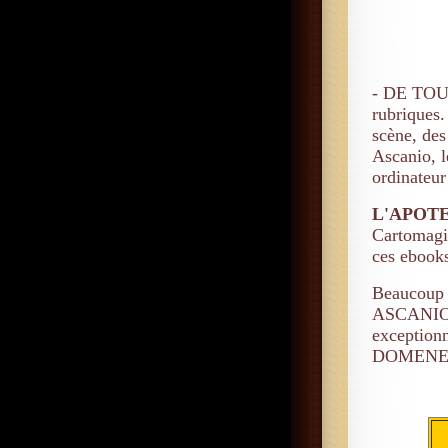
- DE TOUT
rubriques
scène, des
Ascanio, l
ordinateur
L'APOT
Cartomagi
ces ebooks
Beaucoup 
ASCANIO o
exceptio
DOMENEC