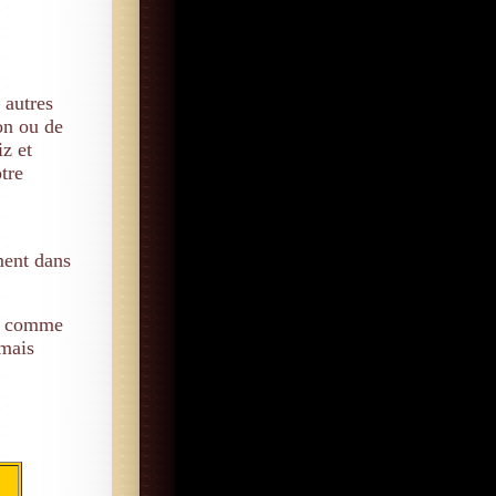
 autres
on ou de
iz et
tre
ment dans
es comme
mais