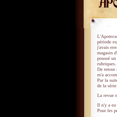
L'Apotecar
période es
j'avais en
magasin d'
poussé un 
rubriques.
De retour 
m'a accom
Par la suit
de la séri
La revue n
Il n'y a e
Pour les 