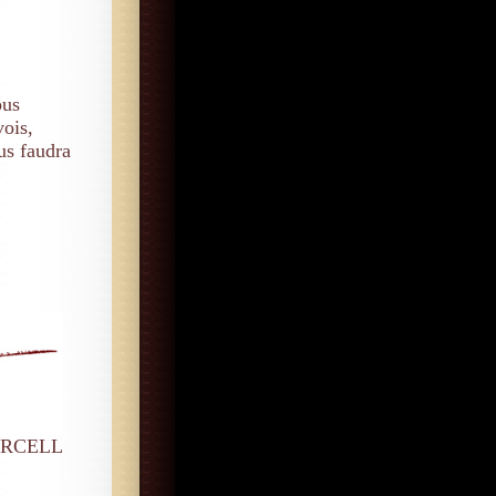
ous
vois,
us faudra
ORCELL