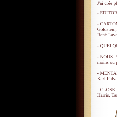
J'ai crée 
- EDITO
- CARTOMA
Goldstein,
René Lav
- QUELQUE
- NOUS P
moins ou p
- MENTALI
Karl Fulv
- CLOSE-U
Harris, Ta