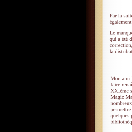
Par la sui
également
Le manque 
qui a été d
correction
la distrib
Mon ami 
faire rena
XXIème si
Magic Mag
nombreux
permettre 
quelques p
bibliothè