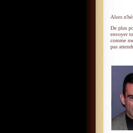
Alors n'hé
De plus po
envoyer to
comme mes 
pas attend