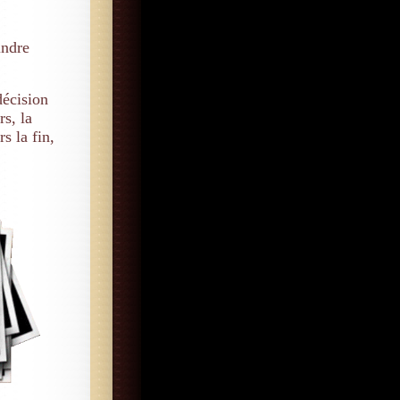
indre
décision
rs, la
s la fin,