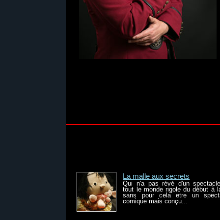
La malle aux secrets
Qui n'a pas révé d'un spectacl
tout le monde rigole du début à la
sans pour cela etre un spect
comique mais conçu...